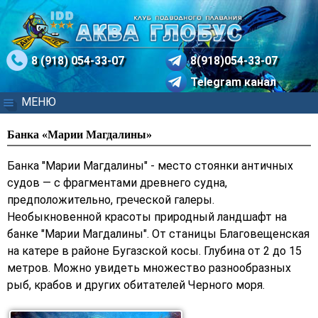
8 (918) 054-33-07
8(918)054-33-07
Telegram канал
МЕНЮ
Банка «Марии Магдалины»
Банка "Марии Магдалины" - место стоянки античных
судов — с фрагментами древнего судна,
предположительно, гре­ческой галеры.
Необыкновенной красоты природный ландшафт на
банке "Марии Магдалины". От станицы Благовещенская
на катере в районе Бугазской косы. Глубина от 2 до 15
метров. Можно увидеть множество разнообразных
рыб, крабов и других обитателей Черного моря.