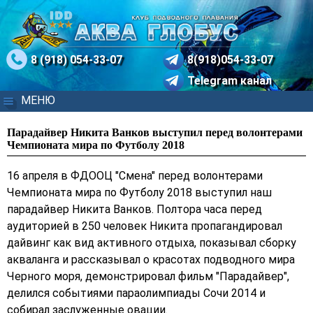
8 (918) 054-33-07
8(918)054-33-07
Telegram канал
МЕНЮ
Парадайвер Никита Ванков выступил перед волонтерами
Чемпионата мира по Футболу 2018
16 апреля в ФДООЦ "Смена" перед волонтерами
Чемпионата мира по Футболу 2018 выступил наш
парадайвер Никита Ванков. Полтора часа перед
аудиторией в 250 человек Никита пропагандировал
дайвинг как вид активного отдыха, показывал сборку
акваланга и рассказывал о красотах подводного мира
Черного моря, демонстрировал фильм "Парадайвер",
делился событиями параолимпиады Сочи 2014 и
собирал заслуженные овации.